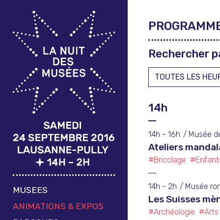
PROGRAMM
Rechercher p
14h
14h - 16h
Musée de
Ateliers mandal
#Bricolage
#Enfant
14h - 2h
Musée ro
MUSEES
Les Suisses mèn
ANIMATIONS & EXPOS
#Archéologie
#Arts