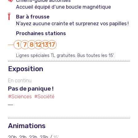
Chiens-guide autorisés
Accueil équipé d’une boucle magnétique
Bar à frousse
N’ayez aucune crainte et surprenez vos papilles !
Prochaines stations
1
7
8
12
13
17
Lignes spéciales TL gratuites. Bus toutes les 15'.
Exposition
En continu
Pas de panique !
#Sciences
#Société
Animations
20h, 21h, 22h, 23h
15'