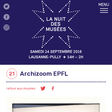
MENU
Archizoom EPFL
21
retour aux musées